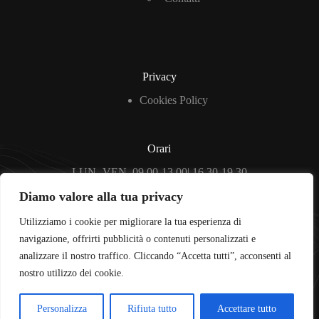
Privacy
Cookies Policy
Orari
LUN.-VEN. 09.00-13.00| 16.30-19.30
SABATO: 09.00-13.00
Diamo valore alla tua privacy
Tel: 079 9109945
Utilizziamo i cookie per migliorare la tua esperienza di
Social Icons
navigazione, offrirti pubblicità o contenuti personalizzati e
analizzare il nostro traffico. Cliccando “Accetta tutti”, acconsenti al
Copyright © 2026 - Puntottica di Lorenzo Gervasi.
nostro utilizzo dei cookie.
Credit:
Gem Informatica
Personalizza
Rifiuta tutto
Accettare tutto