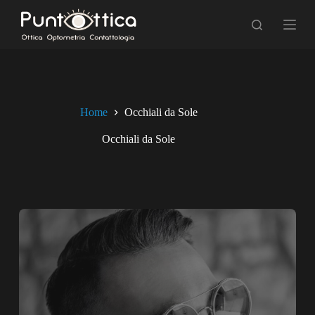
S
a
l
t
a
a
l
c
Home
Occhiali da Sole
o
n
Occhiali da Sole
t
e
n
u
t
o